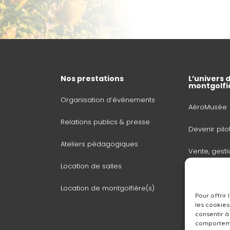
Nos prestations
L’univers d
montgolfi
Organisation d’événements
AéroMusée
Relations publics & presse
Devenir pilo
Ateliers pédagogiques
Vente, gesti
Location de salles
ballons
Location de montgolfière(s)
Baptême de 
Pour offrir
montgolfièr
les cookies
consentir à
comportemen