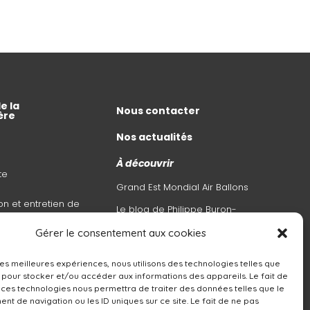
e la
Nous contacter
ère
Nos actualités
À découvrir
te
Grand Est Mondial Air Ballons
on et entretien de
Le blog de Philippe Buron-
Pilâtre
Gérer le consentement aux cookies
l’air en
 les meilleures expériences, nous utilisons des technologies telles que
e
 pour stocker et/ou accéder aux informations des appareils. Le fait de
 ces technologies nous permettra de traiter des données telles que le
t de navigation ou les ID uniques sur ce site. Le fait de ne pas