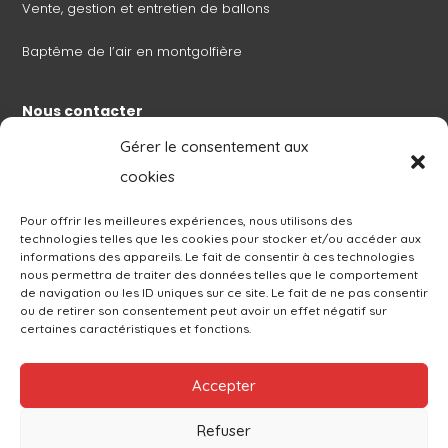
Vente, gestion et entretien de ballons
Baptême de l’air en montgolfière
Nous contacter
Gérer le consentement aux
Nos actualités
cookies
À découvrir
Grand Est Mondial Air Ballons
Pour offrir les meilleures expériences, nous utilisons des
technologies telles que les cookies pour stocker et/ou accéder aux
Le blog de Philippe Buron-Pilâtre
informations des appareils. Le fait de consentir à ces technologies
nous permettra de traiter des données telles que le comportement
de navigation ou les ID uniques sur ce site. Le fait de ne pas consentir
ou de retirer son consentement peut avoir un effet négatif sur
certaines caractéristiques et fonctions.
Accepter
politique de confidentialité / Gestion des cookies
Condition générales
Refuser