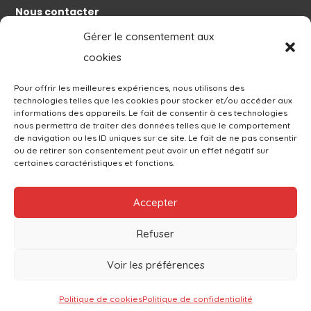
Nous contacter
Gérer le consentement aux
Nos actualités
cookies
À découvrir
Grand Est Mondial Air Ballons
Pour offrir les meilleures expériences, nous utilisons des
technologies telles que les cookies pour stocker et/ou accéder aux
Le blog de Philippe Buron-Pilâtre
informations des appareils. Le fait de consentir à ces technologies
nous permettra de traiter des données telles que le comportement
de navigation ou les ID uniques sur ce site. Le fait de ne pas consentir
ou de retirer son consentement peut avoir un effet négatif sur
certaines caractéristiques et fonctions.
Accepter
politique de confidentialité / Gestion des cookies
Condition générales
Refuser
Pilâtre de Rozier Organisation, tous droits réservés. 2022 •
Voir les préférences
Aérodrome de Chambley, 11 Boulevard Antoine de Saint Exupéry,
54470 Hagéville
Politique de cookies
Politique de confidentialité