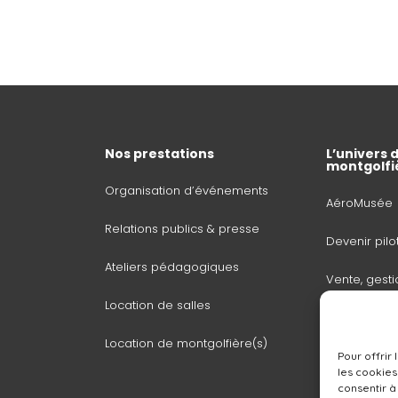
Nos prestations
L’univers d
montgolfi
Organisation d’événements
AéroMusée
Relations publics & presse
Devenir pilo
Ateliers pédagogiques
Vente, gesti
Location de salles
ballons
Location de montgolfière(s)
Baptême de 
Pour offrir
montgolfièr
les cookies
consentir à