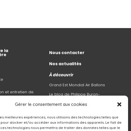
e la
Nous contacter
ère
Nos actualités
À découvrir
te
Grand Est Mondial Air Ballons
on et entretien de
Le blog de Philippe Buron-
Pilâtre
Gérer le consentement aux cookies
l’air en
 les meilleures expériences, nous utilisons des technologies telles que
e
 pour stocker et/ou accéder aux informations des appareils. Le fait de
 ces technologies nous permettra de traiter des données telles que le