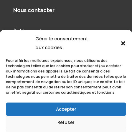
Nous contacter
À découvrir
Gérer le consentement
Pilâtre de Rozier Organisation
aux cookies
Le blog de Philippe Buron-Pilâtre
Pour offrir les meilleures expériences, nous utilisons des
technologies telles que les cookies pour stocker et/ou accéder
aux informations des appareils. Le fait de consentir à ces
technologies nous permettra de traiter des données telles que le
comportement de navigation ou les ID uniques sur ce site. Le fait
de ne pas consentir ou de retirer son consentement peut avoir
un effet négatif sur certaines caractéristiques et fonctions.
Politique de confidentialité et gestion des données
Grand Est Mondial Air Ballons, tous droits réservés. 2023 •
Accepter
Aérodrome de Chambley, 11 Boulevard Antoine de Saint Exupéry,
Refuser
54470 Hagéville