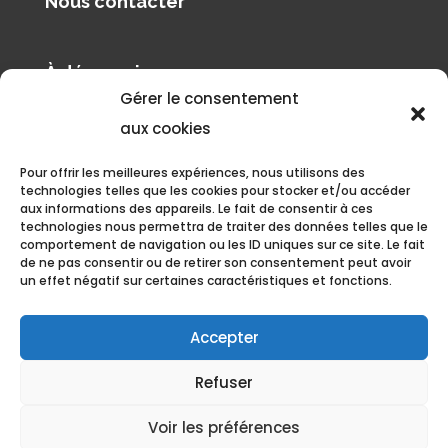
Nous contacter
À découvrir
Gérer le consentement
Pilâtre de Rozier Organisation
aux cookies
Le blog de Philippe Buron-Pilâtre
Pour offrir les meilleures expériences, nous utilisons des
technologies telles que les cookies pour stocker et/ou accéder
aux informations des appareils. Le fait de consentir à ces
technologies nous permettra de traiter des données telles que le
comportement de navigation ou les ID uniques sur ce site. Le fait
de ne pas consentir ou de retirer son consentement peut avoir
un effet négatif sur certaines caractéristiques et fonctions.
Politique de confidentialité et gestion des données
Grand Est Mondial Air Ballons, tous droits réservés. 2023 •
Accepter
Aérodrome de Chambley, 11 Boulevard Antoine de Saint Exupéry,
Refuser
54470 Hagéville
Voir les préférences